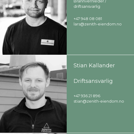
Brannvernleder /
driftsansvarlig
+47 948 08 081
lars@zenith-eiendom.no
Stian Kallander
Driftsansvarlig
+47 936 21 896
stian@zenith-eiendom.no