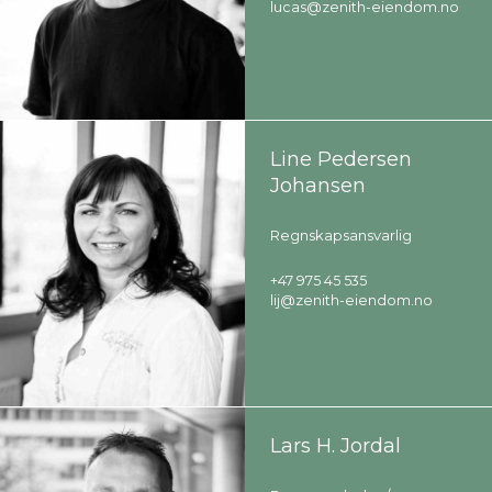
lucas@zenith-eiendom.no
Line Pedersen
Johansen
Regnskapsansvarlig
+47 975 45 535
lij@zenith-eiendom.no
Lars H. Jordal