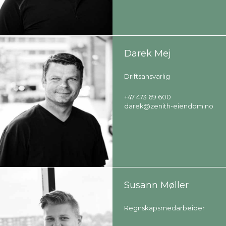
Darek Mej
Driftsansvarlig
+47 473 69 600
darek@zenith-eiendom.no
Susann Møller
Regnskapsmedarbeider