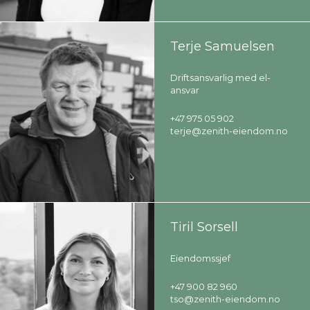
Terje Samuelsen
Driftsansvarlig med el-
ansvar
+47 975 05 902
terje@zenith-eiendom.no
Tiril Sorsell
Eiendomssjef
+47 900 82 960
tso@zenith-eiendom.no