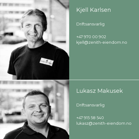
Kjell Karlsen
Driftsansvarlig
+47 970 00 902
kjell@zenith-eiendom.no
Lukasz Makusek
Driftsansvarlig
+47 915 58 540
lukasz@zenith-eiendom.no