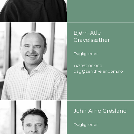
Bjørn-Atle
Gravelsæther
Daglig leder
+47 952 00 900
bag@zenith-eiendom.no
John Arne Grøsland
Daglig leder