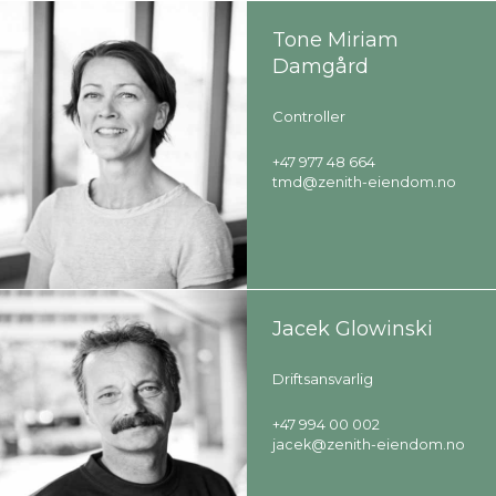
Tone Miriam
Damgård
Controller
+47 977 48 664
tmd@zenith-eiendom.no
Jacek Glowinski
Driftsansvarlig
+47 994 00 002
jacek@zenith-eiendom.no