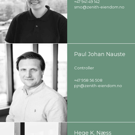
+47 941 49 142
smo@zenith-eiendom.no
Paul Johan Nauste
Controller
+47 958 56 508
pjn@zenith-eiendom.no
Hege K. Næss