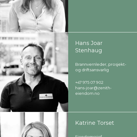
Hans Joar
Stenhaug
Brannvernleder, prosjekt-
og driftsansvarlig
+47 975 07 902
hans-joar@zenith-
eiendom.no
Katrine Torset
Eiendomssjef