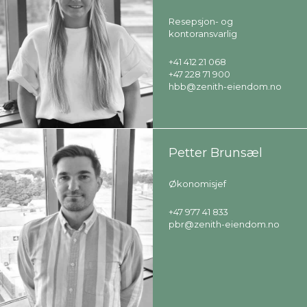
Resepsjon- og
kontoransvarlig
+41 412 21 068
+47 228 71 900
hbb@zenith-eiendom.no
Petter Brunsæl
Økonomisjef
+47 977 41 833
pbr@zenith-eiendom.no