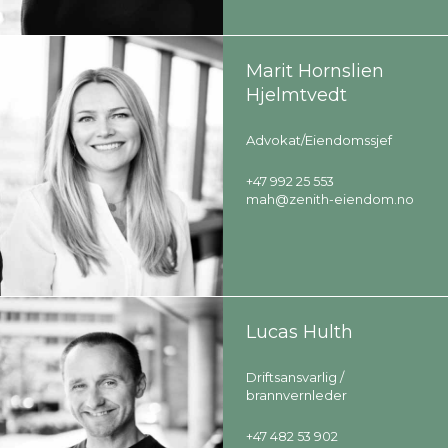
Marit Hornslien
Hjelmtvedt
Advokat/Eiendomssjef
+47 992 25 553
mah@zenith-eiendom.no
Lucas Hulth
Driftsansvarlig /
brannvernleder
+47 482 53 902