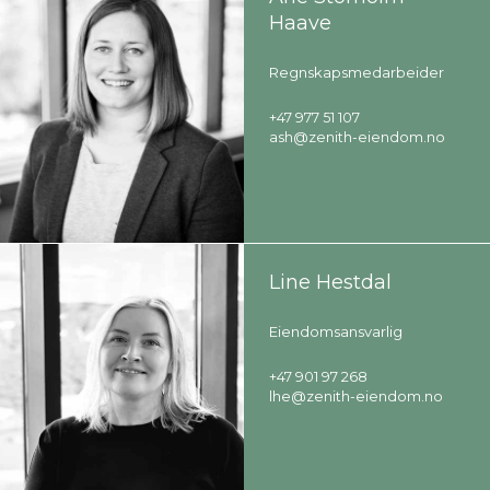
Haave
Regnskapsmedarbeider
+47 977 51 107
ash@zenith-eiendom.no
Line Hestdal
Eiendomsansvarlig
+47 901 97 268
lhe@zenith-eiendom.no