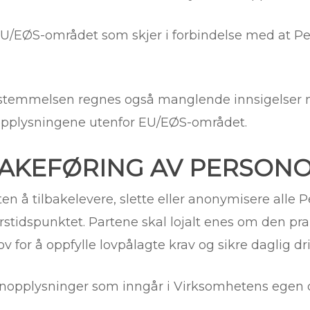
EU/EØS-området som skjer i forbindelse med at Pe
temmelsen regnes også manglende innsigelser mo
pplysningene utenfor EU/EØS-området.
LBAKEFØRING AV PERSON
en å tilbakelevere, slette eller anonymisere alle
tidspunktet. Partene skal lojalt enes om den pr
 for å oppfylle lovpålagte krav og sikre daglig drif
sonopplysninger som inngår i Virksomhetens egen