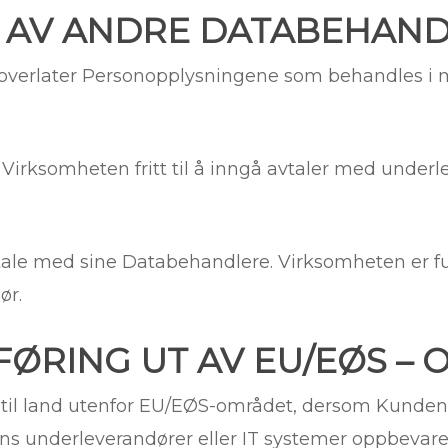
K AV ANDRE DATABEHAN
overlater Personopplysningene som behandles i m
irksomheten fritt til å inngå avtaler med underle
tale med sine Databehandlere. Virksomheten er ful
ør.
FØRING UT AV EU/EØS –
til land utenfor EU/EØS-området, dersom Kunden h
s underleverandører eller IT systemer oppbevarer