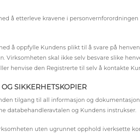
d å etterleve kravene i personvernforordningen a
d å oppfylle Kundens plikt til å svare på henvend
gen. Virksomheten skal ikke selv besvare slike h
er henvise den Registrerte til selv å kontakte Ku
N OG SIKKERHETSKOPIER
nden tilgang til all informasjon og dokumentasjon
ne databehandleravtalen og Kundens instrukser.
ksomheten uten ugrunnet opphold iverksette korr