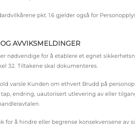
rdvilkårene pkt. 1.6 gjelder også for Personopp
 OG AVVIKSMELDINGER
om er nødvendige for å etablere et egnet sikkerhe
kel 32. Tiltakene skal dokumenteres.
old varsle Kunden om ethvert Brudd på personop
e, tap, endring, uautorisert utlevering av eller til
andleravtalen.
tak for å hindre eller begrense konsekvensene av 