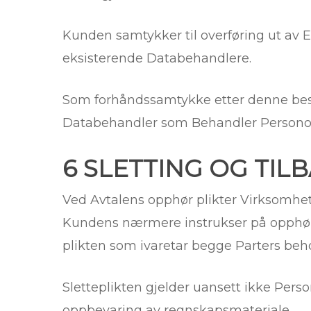
Kunden samtykker til overføring ut av 
eksisterende Databehandlere.
Som forhåndssamtykke etter denne bes
Databehandler som Behandler Persono
6 SLETTING OG TI
Ved Avtalens opphør plikter Virksomhet
Kundens nærmere instrukser på opphørs
plikten som ivaretar begge Parters behov
Sletteplikten gjelder uansett ikke Per
oppbevaring av regnskapsmateriale.