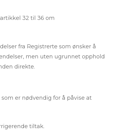
rtikkel 32 til 36 om
elser fra Registrerte som ønsker å
envendelser, men uten ugrunnet opphold
nden direkte.
 som er nødvendig for å påvise at
igerende tiltak.